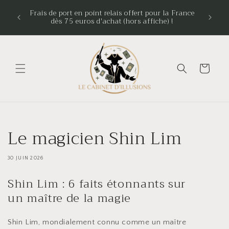
et
an de
passer
Frais de port en point relais offert pour la France
ur un
dès 75 euros d'achat (hors affiche) !
au
contenu
Panier
Le magicien Shin Lim
30 JUIN 2026
Shin Lim : 6 faits étonnants sur
un maître de la magie
Shin Lim, mondialement connu comme un maître