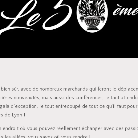
s bien sûr, avec de nombreux marchands qui feront le déplac
nières nouveautés, mais aussi des conférences, le tant attend
gala d’exception, le tout entrecoupé de tout ce qu’il faut pour
es de Lyon !
n endroit où vous pouvez réellement échanger avec des passi
s les allées, vous savez où vous rendre !