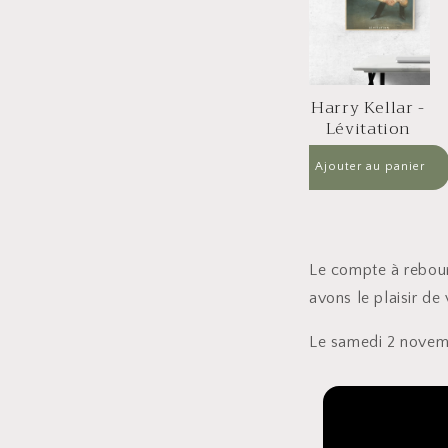
timations
Harry Kellar -
Petite histoire 
Lévitation
anneaux chino
Le compte à rebour
avons le plaisir de
Le samedi 2 novemb