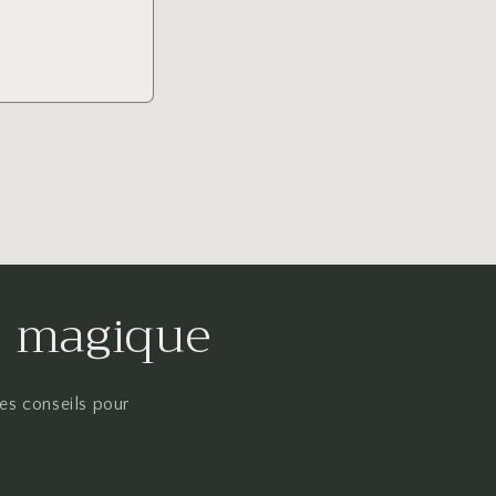
té magique
des conseils pour
.