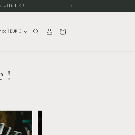
s affiche) !
Connexion
Panier
France | EUR €
 !