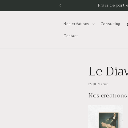
et
un magicien historique !
Frais de port 
passer
au
contenu
Nos créations
Consulting
Contact
Le Diav
25 JUIN 2026
Nos créations