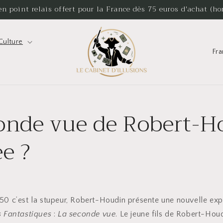
en point relais offert pour la France dès 75 euros d'achat (hor
Culture
P
a
y
s
/
onde vue de Robert-H
r
ée ?
é
g
i
o
50 c’est la stupeur, Robert-Houdin présente une nouvelle ex
n
s Fantastiques
:
La seconde vue
. Le jeune fils de Robert-Houd