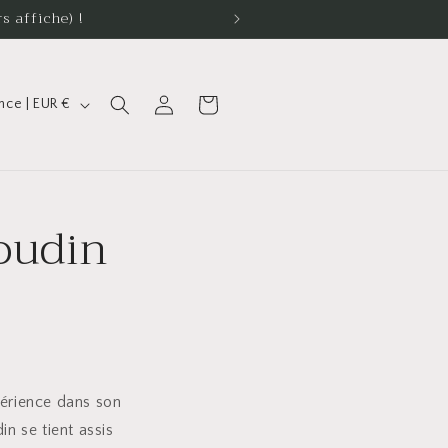
s affiche) !
Connexion
Panier
France | EUR €
oudin
périence dans son
in se tient assis