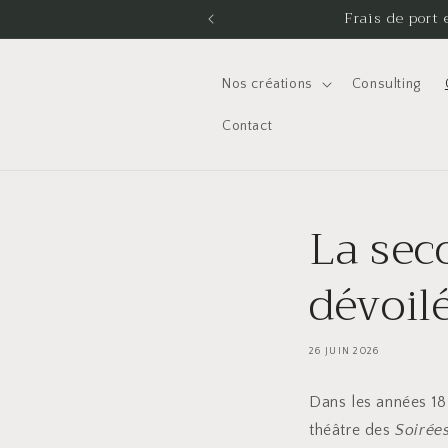
et
un magicien historique !
Frais de port 
passer
au
contenu
Nos créations
Consulting
Contact
La sec
dévoil
26 JUIN 2026
Dans les années 18
théâtre des
Soirée