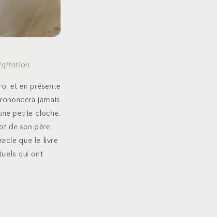
igitation
ro, et en présente
 prononcera jamais
’une petite cloche.
ot de son père,
racle que le livre
tuels qui ont