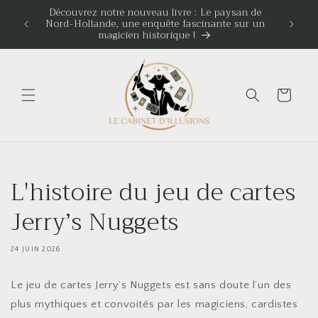
et
Découvrez notre nouveau livre : Le paysan de
passer
Frais d
Nord-Hollande, une enquête fascinante sur un
d
au
magicien historique !
contenu
Panier
L'histoire du jeu de cartes
Jerry’s Nuggets
24 JUIN 2026
Le jeu de cartes Jerry’s Nuggets est sans doute l’un des
plus mythiques et convoités par les magiciens, cardistes